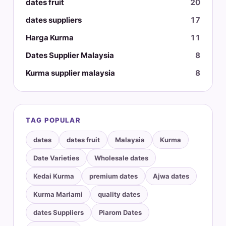
dates fruit
20
dates suppliers
17
Harga Kurma
11
Dates Supplier Malaysia
8
Kurma supplier malaysia
8
TAG POPULAR
dates
dates fruit
Malaysia
Kurma
Date Varieties
Wholesale dates
Kedai Kurma
premium dates
Ajwa dates
Kurma Mariami
quality dates
dates Suppliers
Piarom Dates