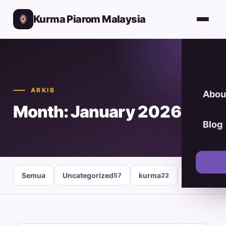
Kurma Piarom Malaysia
ARKIB
Abou
Month: January 2026
Blog
Semua
Uncategorized
kurma
healthy fo
57
22