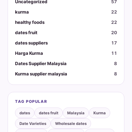
Uncategorized
57
kurma
22
healthy foods
22
dates fruit
20
dates suppliers
17
Harga Kurma
11
Dates Supplier Malaysia
8
Kurma supplier malaysia
8
TAG POPULAR
dates
dates fruit
Malaysia
Kurma
Date Varieties
Wholesale dates