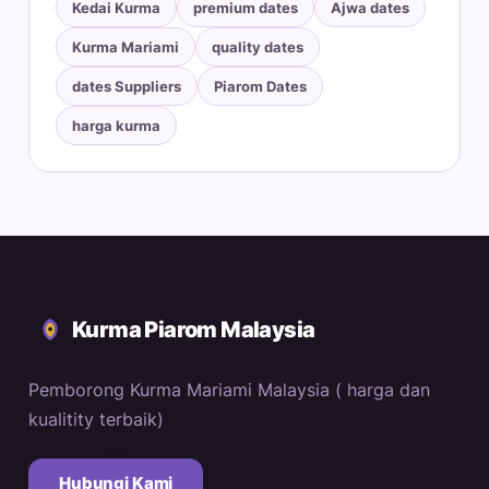
Kedai Kurma
premium dates
Ajwa dates
Kurma Mariami
quality dates
dates Suppliers
Piarom Dates
harga kurma
Kurma Piarom Malaysia
Pemborong Kurma Mariami Malaysia ( harga dan
kualitity terbaik)
Hubungi Kami