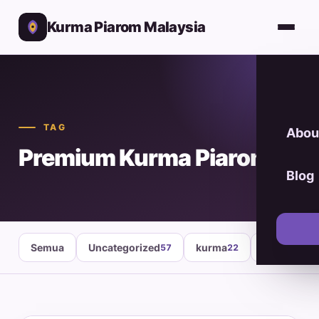
Kurma Piarom Malaysia
TAG
Abou
Premium Kurma Piarom
Blog
Semua
Uncategorized
kurma
healthy fo
57
22